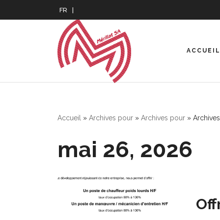
FR
Aller
au
contenu
ACCUEI
Accueil
»
Archives pour
»
Archives pour
»
Archive
mai 26, 2026
Off