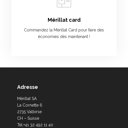
Mérillat card
Commandez la Mérillat Card pour faire des
économies dès maintenant !
Adresse
Mérillat SA
La Cornette 6
2735 Valbirse
CH – Suisse
Tél.+41 32 492 11 40