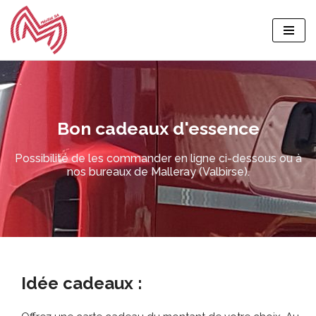
Aller
au
contenu
Bon cadeaux d'essence
Possibilité de les commander en ligne ci-dessous ou à
nos bureaux de Malleray (Valbirse).
Idée cadeaux :